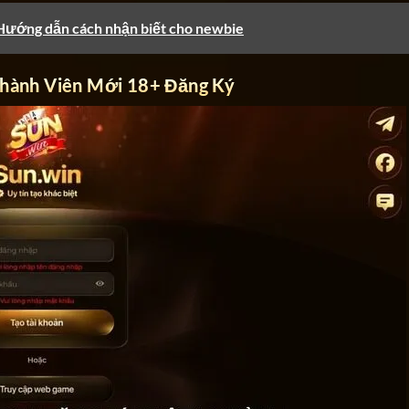
- Hướng dẫn cách nhận biết cho newbie
hành Viên Mới 18+ Đăng Ký