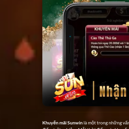
Khuyến mãi Sunwin
là một trong những vấn