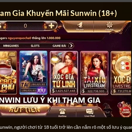
ham Gia Khuyến Mãi Sunwin (18+)
unwin, người chơi từ 18 tuổi trở lên cần nắm rõ một số lưu ý qua