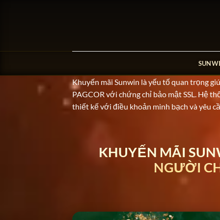
Bỏ
qua
nội
dung
SUNW
Khuyến mãi Sunwin là yếu tố quan trọng giúp
PAGCOR với chứng chỉ bảo mật SSL. Hệ thốn
thiết kế với điều khoản minh bạch và yêu c
KHUYẾN MÃI SUN
NGƯỜI C