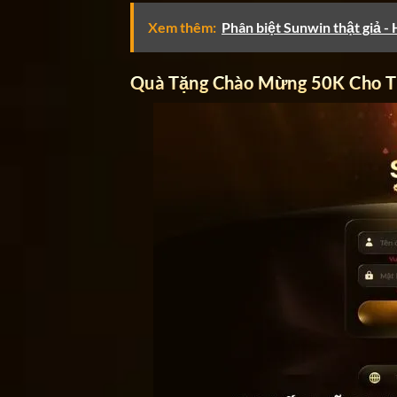
Xem thêm:
Phân biệt Sunwin thật giả 
Quà Tặng Chào Mừng 50K Cho T