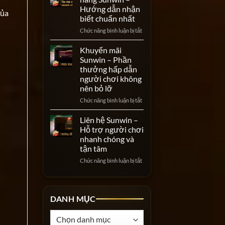
dành
thật
Hướng dẫn nhận
của
cho
giả
biết chuẩn nhất
dân
–
cá
Hướng
Chức năng bình luận bị tắt
ở
cược?
dẫn
Tìm
cách
link
Khuyến mãi
nhận
chính
Sunwin – Phần
biết
hãng
thưởng hấp dẫn
cho
Sunwin
người chơi không
newbie
–
nên bỏ lỡ
Hướng
dẫn
Chức năng bình luận bị tắt
ở
nhận
Khuyến
biết
mãi
Liên hệ Sunwin –
chuẩn
Sunwin
Hỗ trợ người chơi
nhất
–
nhanh chóng và
Phần
tận tâm
thưởng
hấp
Chức năng bình luận bị tắt
ở
dẫn
Liên
người
hệ
chơi
Sunwin
không
–
DANH MỤC
nên
Hỗ
bỏ
trợ
Danh
lỡ
người