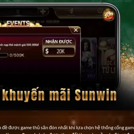
 đề được game thủ săn đón nhất khi lựa chọn hệ thống cổng gam