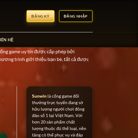
ĐĂNG KÝ
ĐĂNG NHẬP
IÊN HỆ
i cổng game uy tín được cấp phép bởi
ơng trình giới thiệu bạn bè, tất cả được
Sunwin
là cổng game đổi
thưởng trực tuyến đang sở
hữu lượng người chơi đông
đảo số 1 tại Việt Nam. Với
hơn 20 sản phẩm chất
lượng thuộc đủ thể loại, nền
tảng có thể phục vụ và đáp