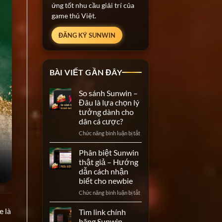
ứng tốt nhu cầu giải trí của
game thủ Việt.
ĐĂNG KÝ SUNWIN
BÀI VIẾT GẦN ĐÂY
So sánh Sunwin –
Đâu là lựa chọn lý
tưởng dành cho
dân cá cược?
Chức năng bình luận bị tắt
ở
So
sánh
Phân biệt Sunwin
Sunwin
thật giả – Hướng
–
dẫn cách nhận
Đâu
biết cho newbie
là
lựa
Chức năng bình luận bị tắt
ở
chọn
Phân
lý
biệt
e là
Tìm link chính
tưởng
Sunwin
hãng Sunwin –