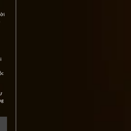
ười
p
i
ộc
sự
ng