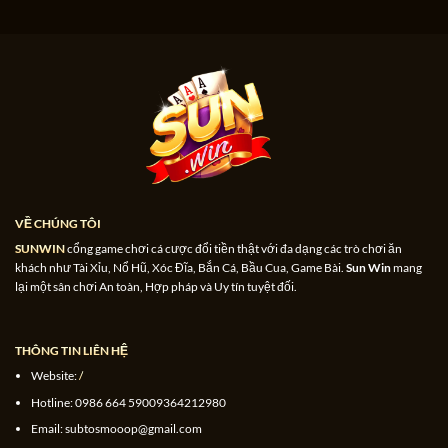
tâm
VỀ CHÚNG TÔI
SUNWIN
cổng game chơi cá cược đổi tiền thật với đa dạng các trò chơi ăn
khách như Tài Xỉu, Nổ Hũ, Xóc Đĩa, Bắn Cá, Bầu Cua, Game Bài.
Sun Win
mang
lại một sân chơi An toàn, Hợp pháp và Uy tín tuyệt đối.
THÔNG TIN LIÊN HỆ
Website:
/
Hotline: 0986 664 590
09364212980
Email:
subtosmooop@gmail.com