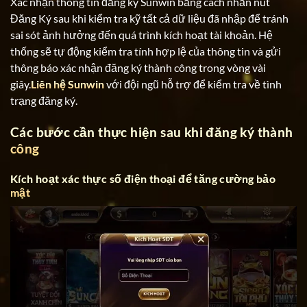
Xác nhận thông tin đăng ký Sunwin bằng cách nhấn nút
Đăng Ký sau khi kiểm tra kỹ tất cả dữ liệu đã nhập để tránh
sai sót ảnh hưởng đến quá trình kích hoạt tài khoản. Hệ
thống sẽ tự động kiểm tra tính hợp lệ của thông tin và gửi
thông báo xác nhận đăng ký thành công trong vòng vài
giây.
Liên hệ Sunwin
với đội ngũ hỗ trợ để kiểm tra về tình
trạng đăng ký.
Các bước cần thực hiện sau khi đăng ký thành
công
Kích hoạt xác thực số điện thoại để tăng cường bảo
mật