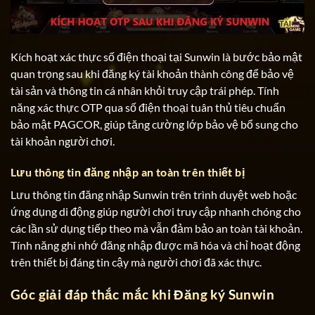
Kích hoạt xác thực số điện thoại tại Sunwin là bước bảo mật
quan trọng sau khi đăng ký tài khoản thành công để bảo vệ
tài sản và thông tin cá nhân khỏi truy cập trái phép. Tính
năng xác thực OTP qua số điện thoại tuân thủ tiêu chuẩn
bảo mật PAGCOR, giúp tăng cường lớp bảo vệ bổ sung cho
tài khoản người chơi.
Lưu thông tin đăng nhập an toàn trên thiết bị
Lưu thông tin đăng nhập Sunwin trên trình duyệt web hoặc
ứng dụng di động giúp người chơi truy cập nhanh chóng cho
các lần sử dụng tiếp theo mà vẫn đảm bảo an toàn tài khoản.
Tính năng ghi nhớ đăng nhập được mã hóa và chỉ hoạt động
trên thiết bị đáng tin cậy mà người chơi đã xác thực.
Góc giải đáp thắc mắc khi Đăng ký Sunwin