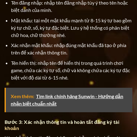
Tên đăng nhập: nhập tên đăng nhập tùy ý theo tên hoặc
biệt danh của mình.
Mật khẩu: tại một mật khẩu mạnh từ 8-15 ký tự bao gồm
ký tự chữ, số, ký tự đặc biệt. Lưu ý hệ thống có phân biệt
chữ hoa, chữ thường nhé.
Xác nhận mật khẩu: nhập đúng mật khẩu đã tạo ở phía
trên để xác nhận thông tin.
Tên hiển thị: nhập tên để hiển thị trong quá trình chơi
game, chứa các ký tự số, chữ và không chứa các ký tự đặc
biệt với độ dài từ 6-15 nhé.
Xem thêm:
Tìm link chính hãng Sunwin - Hướng dẫn
nhận biết chuẩn nhất
Bước 3: Xác nhận thông tin và hoàn tất đăng ký tài
khoản